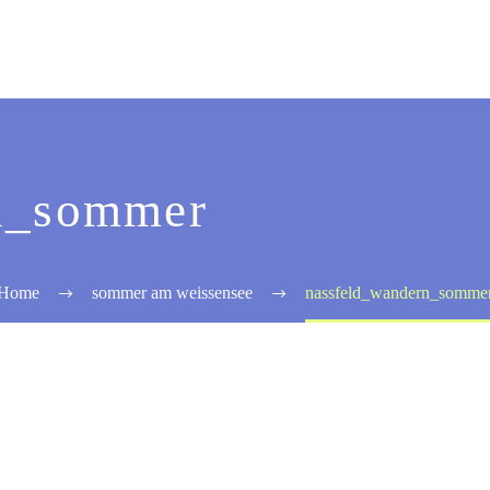
n_sommer
Home
sommer am weissensee
nassfeld_wandern_somme